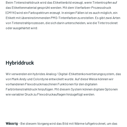
Beim Tintenstrahldruck wird das Etikettenbild erzeugt, wenn Tintentropfen auf
das Etikettenmaterial gesprüht werden. Mit dem Vierfarben-Prozessdruck
(CMYK) wird ein Farbspektrum erzeugt. In einigen Fällen ist es auch möglich, ein
Etikett mit übereinstimmenden PMS-Tintenfarben zu erstellen. Es gibt zwei Arten
von Tintenstrahlprozessen, die sich darin unterscheiden, wie die Tinte trocknet
oder ausgehärtet wird:
Hybriddruck
Wir verwenden ein hybrides Analog / Digital-Etikettenkonvertierungssystem, das
von Mark Andy und Colordyne entwickelt wurde. Auf diese Weise können wir
vorhandenen Flexodruckmaschinen Funktionen für den digitalen
Farbtintenstrahldruck hinzufügen. Mit diesem System können digitale Optionen
wie variabler Druck zu Flexodruckauflagen hinzugefügt werden.
Wässrig
- Bei diesem Vorgang wird das Bild mit Wärme luftgetrocknet, um das