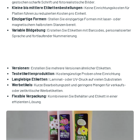
gestochen scharfe Schrift und fotorealistische Bilder.
Kleine bis mittlere Etikettenbestellungen:
Keine Einrichtungskosten für
Platten führen zu reduzierten Kosten pro Einheit.
Einzigartige Formen:
Stellen Sie einzigartige Formen mit laser- oder
magnetischem halbrotem Stanzen bereit.
Variable Bildgebung:
Erstellen Sie Etiketten mit Barcodes, personalisierter
Sprache und fortlaufender Nummerierung.
Versionen:
Erstellen Sie mehrere Versionen ähnlicher Etiketten.
Testetikettenproduktion:
Kostengünstige Proben ohne Einrichtung
Langlebige Etiketten:
Laminat- oder UV-Druck auf vielen Substraten
Werbetikels:
Kurze Bearbeitungszeit und geringere Mengen für verkaufs-
oder zeitkritische Werbetiketten.
Flexible Verpackung:
Kombinieren Sie Behälter und Etikett in einer
effizienten Lösung.