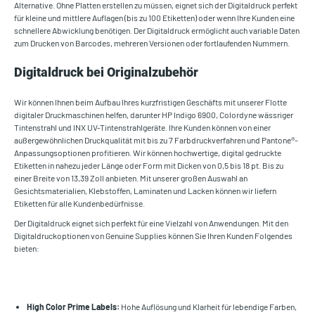
Alternative. Ohne Platten erstellen zu müssen, eignet sich der Digitaldruck perfekt
für kleine und mittlere Auflagen (bis zu 100 Etiketten) oder wenn Ihre Kunden eine
schnellere Abwicklung benötigen. Der Digitaldruck ermöglicht auch variable Daten
zum Drucken von Barcodes, mehreren Versionen oder fortlaufenden Nummern.
Digitaldruck bei Originalzubehör
Wir können Ihnen beim Aufbau Ihres kurzfristigen Geschäfts mit unserer Flotte
digitaler Druckmaschinen helfen, darunter HP Indigo 6900, Colordyne wässriger
Tintenstrahl und INX UV-Tintenstrahlgeräte. Ihre Kunden können von einer
außergewöhnlichen Druckqualität mit bis zu 7 Farbdruckverfahren und Pantone®-
Anpassungsoptionen profitieren. Wir können hochwertige, digital gedruckte
Etiketten in nahezu jeder Länge oder Form mit Dicken von 0,5 bis 18 pt. Bis zu
einer Breite von 13,39 Zoll anbieten. Mit unserer großen Auswahl an
Gesichtsmaterialien, Klebstoffen, Laminaten und Lacken können wir liefern
Etiketten für alle Kundenbedürfnisse.
Der Digitaldruck eignet sich perfekt für eine Vielzahl von Anwendungen. Mit den
Digitaldruckoptionen von Genuine Supplies können Sie Ihren Kunden Folgendes
bieten:
High Color Prime Labels:
Hohe Auflösung und Klarheit für lebendige Farben,