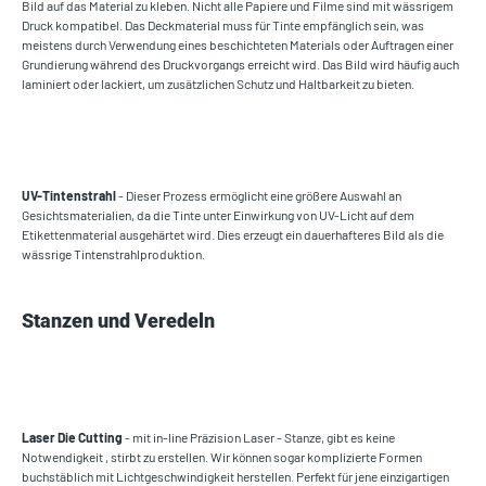
Bild auf das Material zu kleben. Nicht alle Papiere und Filme sind mit wässrigem
Druck kompatibel. Das Deckmaterial muss für Tinte empfänglich sein, was
meistens durch Verwendung eines beschichteten Materials oder Auftragen einer
Grundierung während des Druckvorgangs erreicht wird. Das Bild wird häufig auch
laminiert oder lackiert, um zusätzlichen Schutz und Haltbarkeit zu bieten.
UV-Tintenstrahl
- Dieser Prozess ermöglicht eine größere Auswahl an
Gesichtsmaterialien, da die Tinte unter Einwirkung von UV-Licht auf dem
Etikettenmaterial ausgehärtet wird. Dies erzeugt ein dauerhafteres Bild als die
wässrige Tintenstrahlproduktion.
Stanzen und Veredeln
Laser Die Cutting
- mit in-line Präzision Laser - Stanze, gibt es keine
Notwendigkeit , stirbt zu erstellen. Wir können sogar komplizierte Formen
buchstäblich mit Lichtgeschwindigkeit herstellen. Perfekt für jene einzigartigen