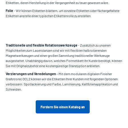
Etiketten, deren Herstellung in der Vergangenheit zu teuer gewesen wäre.
Folie
- Wir können Etiketten blättern, um einzelne Etiketten oder fächergefaltete
Etiketten anstelle einer typischen Etikettenrolle zu erstellen.
Traditionelle und flexible Rotationswerkzeuge
- Zusätzlich zu unseren
Möglichkeiten zum Laserstanzen sind wir mit flexiblen halbrotierenden
Magnetwerkzeugen und einer großen Sammlung traditioneller Werkzeuge
ausgestattet. Unabhängig davon, welches Formetikett Ihr Kunde benötigt, können
Sie mit Originalzubehör eine kostengünstige Stanzoption anbieten.
Verzierungen und Veredelungen
- Mit dem modularen digitalen Finisher
Grafotronic DCL2 können wir die Etiketten Ihrer Kunden mit folgenden Optionen
verbessern: Spotlackierung und Farbe, Laminierung, Kaltfolienapplikation und
Schneiden.
Fordern Sie einen Katalog an