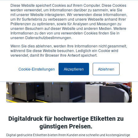
Direkt
Diese Website speichert Cookies auf Ihrem Computer. Diese Cookies
zum
werden verwendet, um Informationen darüber zu sammeln, wie Sie
Inhalt
mit unserer Website interagieren. Wir verwenden diese Informationen,
User
User
um Ihr Surferlebnis zu verbessern und unsere Webseite anhand Ihrer
Präferenzen zu optimieren, sowie für Analysen und Messungen zu
account
Anonymo
Produktsuche
Kontakt
unseren Besuchern auf dieser Website und anderen Medien. Weitere
Header
menu
Informationen zu den von uns verwendeten Cookies finden Sie in
unseren Datenschutzbestimmungen.
Wenn Sie dies ablehnen, werden Ihre Informationen nicht gesammelt,
Digitale Etiketten
während Sie diese Website besuchen. Lediglich ein Cookie wird
verwendet, damit Ihr Browser Ihre Antwort speichert.
Cookie-Einstellungen
Akzeptieren
Ablehnen
Digitaldruck für hochwertige Etiketten zu
günstigen Preisen.
Digital gedruckte Etiketten bieten Ihren Kunden eine schnelle und kostengünstige