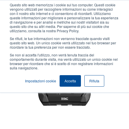
Salta
Questo sito web memorizza i cookie sul tuo computer. Questi cookie
al
vengono utilizzati per raccogliere informazioni su come interagisci
contenuto
con il nostro sito internet e ci consentono di ricordarti. Utilizziamo
User
User
queste informazioni per migliorare e personalizzare la tua esperienza
principale
di navigazione e per analisi e metriche sui nostri visitatori sia su
account
Anonym
Seleziona Prodotti
Contatto Vendite
questo sito che su altri media. Per saperne di più sui cookie che
Header
utilizziamo, consulta la nostra Privacy Policy.
menu
Se rifiuti, le tue informazioni non verranno tracciate quando visiti
questo sito web. Un unico cookie verrà utilizzato nel tuo browser per
ricordare la tua preferenza per non essere tracciato.
Se non si accetta l'utilizzo, non verrà tenuta traccia del
comportamento durante visita, ma verrà utilizzato un unico cookie nel
browser per ricordare che si è scelto di non registrare informazioni
sulla navigazione.
Impostazioni cookie
Accetta
Rifiuta