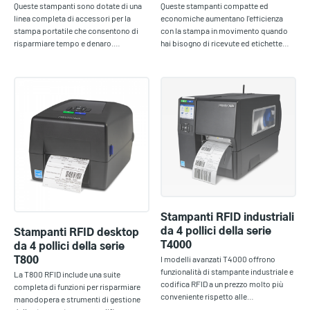
Queste stampanti sono dotate di una
Queste stampanti compatte ed
linea completa di accessori per la
economiche aumentano l'efficienza
stampa portatile che consentono di
con la stampa in movimento quando
risparmiare tempo e denaro.…
hai bisogno di ricevute ed etichette…
Stampanti RFID industriali
da 4 pollici della serie
Stampanti RFID desktop
T4000
da 4 pollici della serie
I modelli avanzati T4000 offrono
T800
funzionalità di stampante industriale e
La T800 RFID include una suite
codifica RFID a un prezzo molto più
completa di funzioni per risparmiare
conveniente rispetto alle…
manodopera e strumenti di gestione