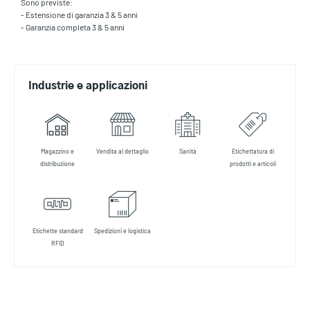
Sono previste:
- Estensione di garanzia 3 & 5 anni
- Garanzia completa 3 & 5 anni
Industrie e applicazioni
Magazzino e
Vendita al dettaglio
Sanità
Etichettatura di
distribuzione
prodotti e articoli
Etichette standard
Spedizioni e logistica
RFID