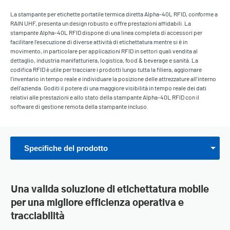
La stampante per etichette portatile termica diretta Alpha-40L RFID, conforme a
RAIN UHF, presenta un design robusto e offre prestazioni affidabili. La
stampante Alpha-40L RFID dispone di una linea completa di accessori per
facilitare l'esecuzione di diverse attività di etichettatura mentre si è in
movimento, in particolare per applicazioni RFID in settori quali vendita al
dettaglio, industria manifatturiera, logistica, food & beverage e sanità. La
codifica RFID è utile per tracciare i prodotti lungo tutta la filiera, aggiornare
l'inventario in tempo reale e individuare la posizione delle attrezzature all'interno
dell'azienda. Goditi il potere di una maggiore visibilità in tempo reale dei dati
relativi alle prestazioni e allo stato della stampante Alpha-40L RFID con il
software di gestione remota della stampante incluso.
Specifiche del prodotto
Una valida soluzione di etichettatura mobile
per una migliore efficienza operativa e
tracciabilità