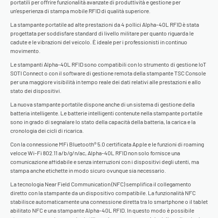
portatili per offrire funzionalità avanzate di produttività e gestione per
un'esperienza di stampa mobile RFID di qualità superiore.
La stampante portatile ad alte prestazioni da 4 pollici Alpha-40L RFID è stata
progettata per soddisfare standard di livello militare per quanto riguarda le
cadute e le vibrazioni del veicolo. È ideale per i professionisti in continuo
movimento.
Le stampanti Alpha-40L RFID sono compatibili con lo strumento di gestione IoT
SOTI Connect
o con il software di gestione remota della stampante
TSC Console
per una maggiore visibilità in tempo reale dei dati relativi alle prestazioni e allo
stato dei dispositivi.
La nuova stampante portatile dispone anche di un sistema di gestione della
batteria intelligente. Le batterie intelligenti contenute nella stampante portatile
sono in grado di segnalare lo stato della capacità della batteria, la carica e la
cronologia dei cicli di ricarica.
Con la connessione MFi Bluetooth® 5.0 certificata Apple e le funzioni di roaming
veloce Wi-Fi 802.11 a/b/g/n/ac, Alpha-40L RFID non solo fornisce una
comunicazione affidabile e senza interruzioni con i dispositivi degli utenti, ma
stampa anche etichette in modo sicuro ovunque sia necessario.
La tecnologia Near Field Communication (NFC) semplifica il collegamento
diretto con la stampante da un dispositivo compatibile. La funzionalità NFC
stabilisce automaticamente una connessione diretta tra lo smartphone o il tablet
abilitato NFC e una stampante Alpha-40L RFID. In questo modo è possibile