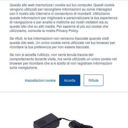
Salta
Questo sito web memorizza i cookie sul tuo computer. Questi cookie
al
vengono utilizzati per raccogliere informazioni su come interagisci
contenuto
con il nostro sito internet e ci consentono di ricordarti. Utilizziamo
User
User
queste informazioni per migliorare e personalizzare la tua esperienza
principale
di navigazione e per analisi e metriche sui nostri visitatori sia su
account
Anonym
Seleziona Prodotti
Contatto Vendite
questo sito che su altri media. Per saperne di più sui cookie che
Header
utilizziamo, consulta la nostra Privacy Policy.
menu
Se rifiuti, le tue informazioni non verranno tracciate quando visiti
questo sito web. Un unico cookie verrà utilizzato nel tuo browser per
ricordare la tua preferenza per non essere tracciato.
Adattatore di alimentazione
Se non si accetta l'utilizzo, non verrà tenuta traccia del
comportamento durante visita, ma verrà utilizzato un unico cookie nel
browser per ricordare che si è scelto di non registrare informazioni
sulla navigazione.
Le nostre stampanti mobili sono costruite per stampare continuamente per un
intero turno. Sono disponibili adattatori di corrente per caricare le stampanti tra i
turni e assicurarti di avere sempre un dispositivo a portata di mano.
Impostazioni cookie
Accetta
Rifiuta