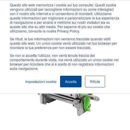
Salta
Questo sito web memorizza i cookie sul tuo computer. Questi cookie
al
vengono utilizzati per raccogliere informazioni su come interagisci
contenuto
con il nostro sito internet e ci consentono di ricordarti. Utilizziamo
User
User
queste informazioni per migliorare e personalizzare la tua esperienza
principale
di navigazione e per analisi e metriche sui nostri visitatori sia su
account
Anonym
Seleziona Prodotti
Contatto Vendite
questo sito che su altri media. Per saperne di più sui cookie che
Header
utilizziamo, consulta la nostra Privacy Policy.
menu
Se rifiuti, le tue informazioni non verranno tracciate quando visiti
questo sito web. Un unico cookie verrà utilizzato nel tuo browser per
ricordare la tua preferenza per non essere tracciato.
Se non si accetta l'utilizzo, non verrà tenuta traccia del
comportamento durante visita, ma verrà utilizzato un unico cookie nel
browser per ricordare che si è scelto di non registrare informazioni
sulla navigazione.
Impostazioni cookie
Accetta
Rifiuta