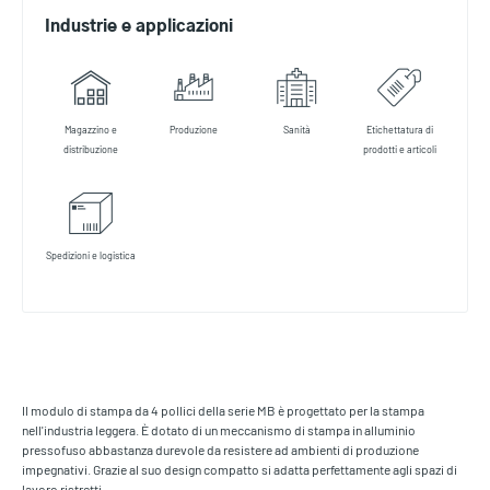
Industrie e applicazioni
Magazzino e
Produzione
Sanità
Etichettatura di
distribuzione
prodotti e articoli
Spedizioni e logistica
Il modulo di stampa da 4 pollici della serie MB è progettato per la stampa
nell'industria leggera. È dotato di un meccanismo di stampa in alluminio
pressofuso abbastanza durevole da resistere ad ambienti di produzione
impegnativi. Grazie al suo design compatto si adatta perfettamente agli spazi di
lavoro ristretti.