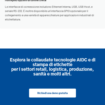
Molteplici opzioni di connettività
Le interfacce di connessione includono Ethernet Interna, USB, USB Host, e
seriale RS-232. È inoltre disponibile un'interfaccia GPIO opzionale per il
collegamento a una varietà di apparecchiature per applicazioni industriali di
etichettatura.
Esplora le collaudate tecnologie AIDC e di
stampa di etichette
per i settori retail, logistica, produzione,
sanità e molti altri.
Richiedi una demo gratuita