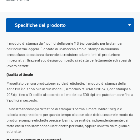
Specifiche del prodotto
Il modulo di stampa da 4 pollici della serie MB è progettato per la stampa
nell'industria leggera. È dotato di un meccanismo di stampa in alluminio
pressofuso abbastanza durevole da resistere ad ambienti di produzione
impegnativi. Grazie al suo design compatto si adatta perfettamente agli spazi di
lavoro ristretti.
Qualità ottimale
Progettato per una produzione rapida di etichette, il modulo di stampa della
serie MB è disponibile in due modelli, il modulo MB240 e MB340, con stampa a
203 dpi fino a 10 pollici al secondo e il modello a 300 dpi che può stampare fino a
7 pollici al secondo.
La nostra tecnologia di testina di stampa "Thermal Smart Control" segue e
calcola con precisione per quanto tempo ciascun pixel debba essere in modo da
produrre sempre etichette precise, ben incise e nitide, indipendentemente dal
fatto che si stia stampando un'etichetta per volta, oppure un lotto da migliaia di
etichette.