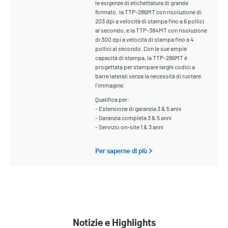
le esigenze di etichettatura di grande
formato: la TTP-286MT con risoluzione di
203 dpi a velocità di stampa fino a 6 pollici
al secondo, e la TTP-384MT con risoluzione
di 300 dpi a velocità di stampa fino a 4
pollici al secondo. Con le sue ampie
capacità di stampa, la TTP-286MT è
progettata per stampare larghi codici a
barre laterali senza la necessità di ruotare
l'immagine.
Qualifica per:
- Estensione di garanzia 3 & 5 anni
- Garanzia completa 3 & 5 anni
- Servizio on-site 1 & 3 anni
Per saperne di più >
Notizie e Highlights