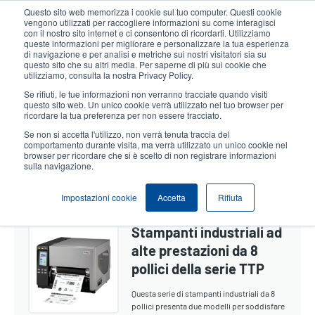
Salta
Questo sito web memorizza i cookie sul tuo computer. Questi cookie
al
vengono utilizzati per raccogliere informazioni su come interagisci
contenuto
con il nostro sito internet e ci consentono di ricordarti. Utilizziamo
User
User
queste informazioni per migliorare e personalizzare la tua esperienza
principale
di navigazione e per analisi e metriche sui nostri visitatori sia su
account
Anonym
Seleziona Prodotti
Contatto Vendite
questo sito che su altri media. Per saperne di più sui cookie che
Header
utilizziamo, consulta la nostra Privacy Policy.
menu
Se rifiuti, le tue informazioni non verranno tracciate quando visiti
questo sito web. Un unico cookie verrà utilizzato nel tuo browser per
ricordare la tua preferenza per non essere tracciato.
Industriale Da 8 Pollici
Se non si accetta l'utilizzo, non verrà tenuta traccia del
comportamento durante visita, ma verrà utilizzato un unico cookie nel
browser per ricordare che si è scelto di non registrare informazioni
sulla navigazione.
Show section navigation
Impostazioni cookie
Accetta
Rifiuta
Stampanti industriali ad
alte prestazioni da 8
pollici della serie TTP
Questa serie di stampanti industriali da 8
pollici presenta due modelli per soddisfare