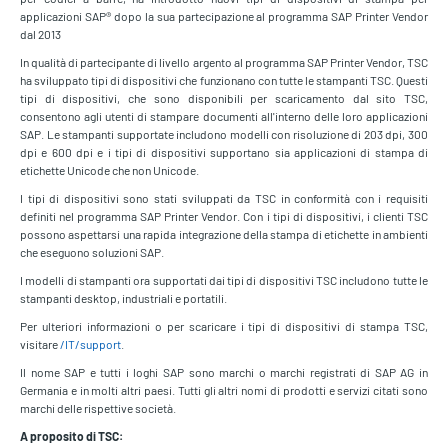
applicazioni SAP® dopo la sua partecipazione al programma SAP Printer Vendor
dal 2013
In qualità di partecipante di livello argento al programma SAP Printer Vendor, TSC
ha sviluppato tipi di dispositivi che funzionano con tutte le stampanti TSC. Questi
tipi di dispositivi, che sono disponibili per scaricamento dal sito TSC,
consentono agli utenti di stampare documenti all'interno delle loro applicazioni
SAP. Le stampanti supportate includono modelli con risoluzione di 203 dpi, 300
dpi e 600 dpi e i tipi di dispositivi supportano sia applicazioni di stampa di
etichette Unicode che non Unicode.
I tipi di dispositivi sono stati sviluppati da TSC in conformità con i requisiti
definiti nel programma SAP Printer Vendor. Con i tipi di dispositivi, i clienti TSC
possono aspettarsi una rapida integrazione della stampa di etichette in ambienti
che eseguono soluzioni SAP.
I modelli di stampanti ora supportati dai tipi di dispositivi TSC includono tutte le
stampanti desktop, industriali e portatili.
Per ulteriori informazioni o per scaricare i tipi di dispositivi di stampa TSC,
visitare
/IT/support
.
Il nome SAP e tutti i loghi SAP sono marchi o marchi registrati di SAP AG in
Germania e in molti altri paesi. Tutti gli altri nomi di prodotti e servizi citati sono
marchi delle rispettive società.
A proposito di TSC: