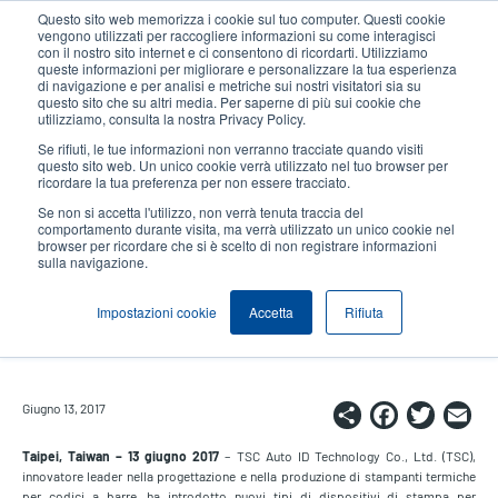
Salta
Questo sito web memorizza i cookie sul tuo computer. Questi cookie
al
vengono utilizzati per raccogliere informazioni su come interagisci
contenuto
con il nostro sito internet e ci consentono di ricordarti. Utilizziamo
User
User
queste informazioni per migliorare e personalizzare la tua esperienza
principale
di navigazione e per analisi e metriche sui nostri visitatori sia su
account
Anonym
Seleziona Prodotti
Contatto Vendite
questo sito che su altri media. Per saperne di più sui cookie che
Header
utilizziamo, consulta la nostra Privacy Policy.
menu
Se rifiuti, le tue informazioni non verranno tracciate quando visiti
questo sito web. Un unico cookie verrà utilizzato nel tuo browser per
ricordare la tua preferenza per non essere tracciato.
TSC ha introdotto nuovi tipi di
Se non si accetta l'utilizzo, non verrà tenuta traccia del
dispositivi di stampa per
comportamento durante visita, ma verrà utilizzato un unico cookie nel
browser per ricordare che si è scelto di non registrare informazioni
applicazioni SAP® in conformità
sulla navigazione.
con il programma SAP Printer
Impostazioni cookie
Accetta
Rifiuta
Vendor
Share
Faceb
Twi
E
Giugno 13, 2017
Taipei, Taiwan – 13
giugno 2017
– TSC Auto ID Technology Co., Ltd. (TSC),
innovatore leader nella progettazione e nella produzione di stampanti termiche
per codici a barre, ha introdotto nuovi tipi di dispositivi di stampa per