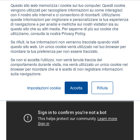
Salta
Questo sito web memorizza i cookie sul tuo computer. Questi cookie
al
vengono utilizzati per raccogliere informazioni su come interagisci
contenuto
con il nostro sito internet e ci consentono di ricordarti. Utilizziamo
User
User
queste informazioni per migliorare e personalizzare la tua esperienza
principale
di navigazione e per analisi e metriche sui nostri visitatori sia su
account
Anonym
Seleziona Prodotti
Contatto Vendite
questo sito che su altri media. Per saperne di più sui cookie che
Header
utilizziamo, consulta la nostra Privacy Policy.
menu
Se rifiuti, le tue informazioni non verranno tracciate quando visiti
questo sito web. Un unico cookie verrà utilizzato nel tuo browser per
ricordare la tua preferenza per non essere tracciato.
Alpha-3R: accoppiamento di un
Se non si accetta l'utilizzo, non verrà tenuta traccia del
dispositivo portatile WinCE con la
comportamento durante visita, ma verrà utilizzato un unico cookie nel
browser per ricordare che si è scelto di non registrare informazioni
stampante
sulla navigazione.
Impostazioni cookie
Accetta
Rifiuta