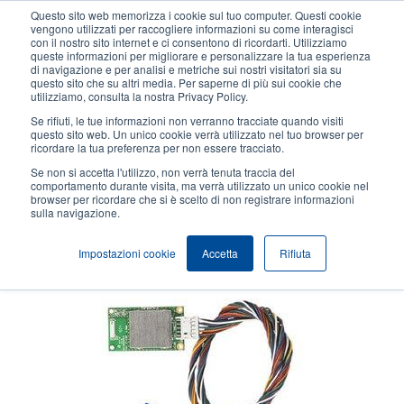
Salta
Questo sito web memorizza i cookie sul tuo computer. Questi cookie
al
vengono utilizzati per raccogliere informazioni su come interagisci
contenuto
con il nostro sito internet e ci consentono di ricordarti. Utilizziamo
User
User
queste informazioni per migliorare e personalizzare la tua esperienza
principale
di navigazione e per analisi e metriche sui nostri visitatori sia su
account
Anonym
Seleziona Prodotti
Contatto Vendite
questo sito che su altri media. Per saperne di più sui cookie che
Header
utilizziamo, consulta la nostra Privacy Policy.
menu
Se rifiuti, le tue informazioni non verranno tracciate quando visiti
questo sito web. Un unico cookie verrà utilizzato nel tuo browser per
ricordare la tua preferenza per non essere tracciato.
Modulo Bluetooth interno
Se non si accetta l'utilizzo, non verrà tenuta traccia del
comportamento durante visita, ma verrà utilizzato un unico cookie nel
browser per ricordare che si è scelto di non registrare informazioni
sulla navigazione.
L'interfaccia Bluetooth supporta la connessione MFi.
Impostazioni cookie
Accetta
Rifiuta