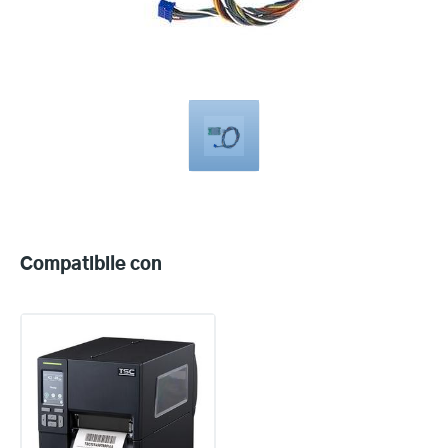
Compatible
with
Compatibile con