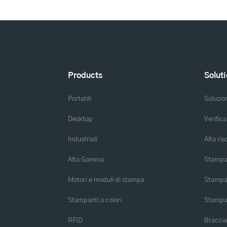
Products
Solut
Portatili
Soluzio
Desktop
Verifica
Industriali
Alta ris
Alta Gamma
Stampa 
Motori e moduli di stampa
Stampa 
Stampanti a colori
Stampa
RFID
Braccia