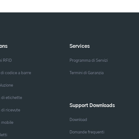
ions
Services
ni RFID
Programma di Servizi
 di codice a barre
Termini di Garanzia
oluzione
di etichette
Support Downloads
di ricevute
Download
 mobile
Domande frequenti
letti