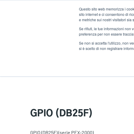
Salta
Questo sito web memorizza i cookie
al
sito internet e ci consentono di r
contenuto
e metriche sui nostri visitatori si
principale
Se rifiuti, le tue informazioni non
Prodotti
Solu
preferenza per non essere traccia
Se non si accetta l'utilizzo, non 
si è scelto di non registrare infor
Home
GPIO (DB25F)
GPIO (DB25F)
GPIO (DB25F) (serie PEX-2000)