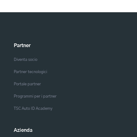
Partner
Diventa socio
Partner tecnologici
Portale partner
Programmi per i partner
TSC Auto ID Academy
Azienda