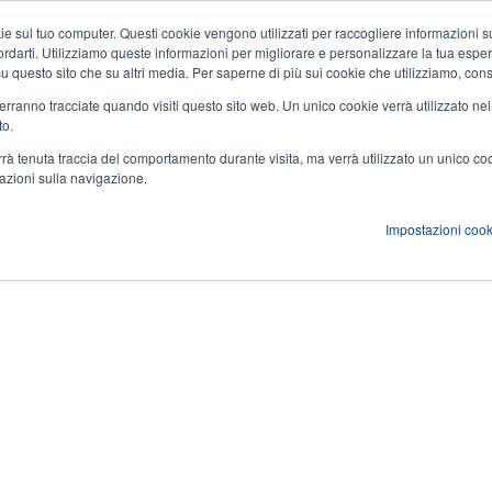
 sul tuo computer. Questi cookie vengono utilizzati per raccogliere informazioni su
Notizie ed eventi
Azienda
User
icordarti. Utilizziamo queste informazioni per migliorare e personalizzare la tua espe
a su questo sito che su altri media. Per saperne di più sui cookie che utilizziamo, cons
account
 verranno tracciate quando visiti questo sito web. Un unico cookie verrà utilizzato ne
zioni
Servizi
Supporto e download
Partner
to.
menu
verrà tenuta traccia del comportamento durante visita, ma verrà utilizzato un unico c
mazioni sulla navigazione.
Impostazioni cook