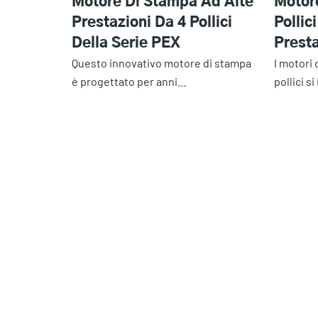
Motore Di Stampa Ad Alte
Motor
Prestazioni Da 4 Pollici
Pollic
Della Serie PEX
Presta
Questo innovativo motore di stampa
I motori
è progettato per anni…
pollici s