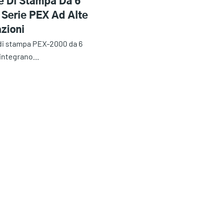
e Di Stampa Da 6
i Serie PEX Ad Alte
zioni
 di stampa PEX-2000 da 6
i integrano…