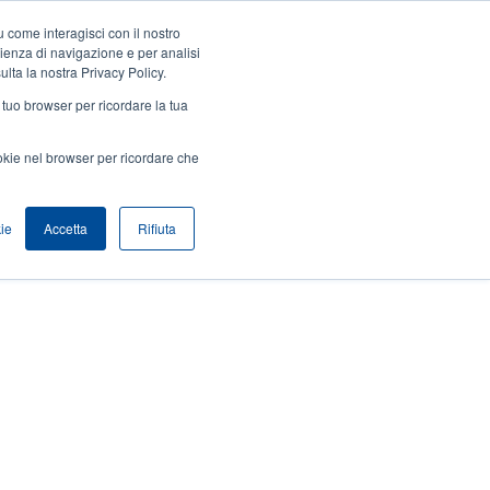
 come interagisci con il nostro
Accedi / Registrati
Europe, Middle East & Africa [Italian]
User
rienza di navigazione e per analisi
ulta la nostra Privacy Policy.
Anonymous
l tuo browser per ricordare la tua
Seleziona Prodotti
Contatto Vendite
Header
ookie nel browser per ricordare che
ie
Accetta
Rifiuta