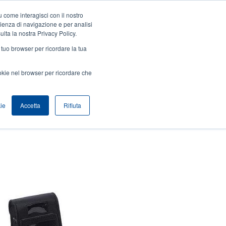
 come interagisci con il nostro
Accedi / Registrati
Europe, Middle East & Africa [Italian]
User
rienza di navigazione e per analisi
ulta la nostra Privacy Policy.
Anonymous
l tuo browser per ricordare la tua
Seleziona Prodotti
Contatto Vendite
Header
ookie nel browser per ricordare che
ie
Accetta
Rifiuta