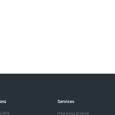
ions
Services
ni RFID
Programma di Servizi