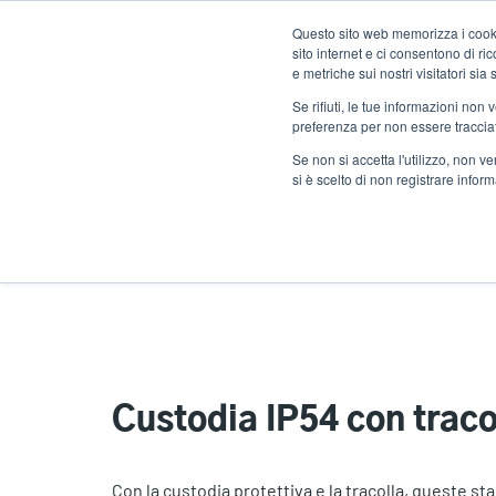
Salta
Questo sito web memorizza i cookie
al
sito internet e ci consentono di r
contenuto
e metriche sui nostri visitatori si
principale
Se rifiuti, le tue informazioni non
Prodotti
Solu
preferenza per non essere traccia
Se non si accetta l'utilizzo, non 
si è scelto di non registrare infor
Home
Custodia IP54 con tracolla (Alpha-3R
Custodia IP54 con trac
Con la custodia protettiva e la tracolla, queste 