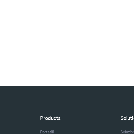
Products
Solut
Portatili
Soluzio