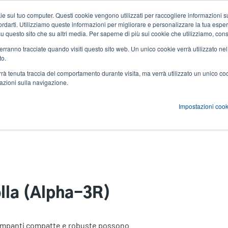
 sul tuo computer. Questi cookie vengono utilizzati per raccogliere informazioni su
Notizie ed eventi
Azienda
User
icordarti. Utilizziamo queste informazioni per migliorare e personalizzare la tua espe
a su questo sito che su altri media. Per saperne di più sui cookie che utilizziamo, cons
account
 verranno tracciate quando visiti questo sito web. Un unico cookie verrà utilizzato ne
zioni
Servizi
Supporto e download
Partner
to.
menu
verrà tenuta traccia del comportamento durante visita, ma verrà utilizzato un unico c
mazioni sulla navigazione.
Impostazioni cook
)
olla (Alpha-3R)
stampanti compatte e robuste possono