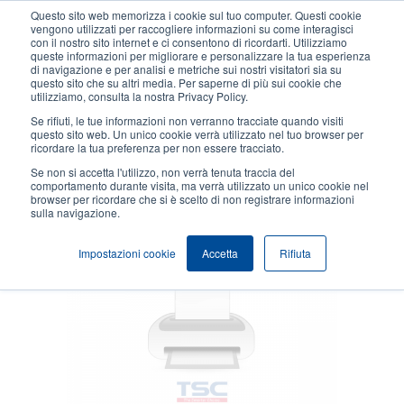
Salta
Questo sito web memorizza i cookie sul tuo computer. Questi cookie
al
vengono utilizzati per raccogliere informazioni su come interagisci
contenuto
con il nostro sito internet e ci consentono di ricordarti. Utilizziamo
User
User
queste informazioni per migliorare e personalizzare la tua esperienza
principale
di navigazione e per analisi e metriche sui nostri visitatori sia su
account
Anonym
Seleziona Prodotti
Contatto Vendite
questo sito che su altri media. Per saperne di più sui cookie che
Header
utilizziamo, consulta la nostra Privacy Policy.
menu
Se rifiuti, le tue informazioni non verranno tracciate quando visiti
questo sito web. Un unico cookie verrà utilizzato nel tuo browser per
ricordare la tua preferenza per non essere tracciato.
Cover protettiva
Se non si accetta l'utilizzo, non verrà tenuta traccia del
comportamento durante visita, ma verrà utilizzato un unico cookie nel
browser per ricordare che si è scelto di non registrare informazioni
sulla navigazione.
Impostazioni cookie
Accetta
Rifiuta