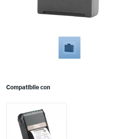
Compatible
with
Compatibile con