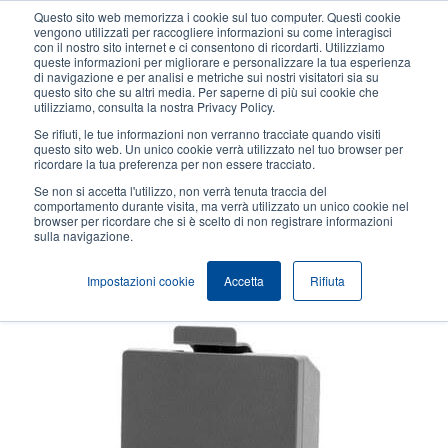
Salta
Questo sito web memorizza i cookie sul tuo computer. Questi cookie
al
vengono utilizzati per raccogliere informazioni su come interagisci
contenuto
con il nostro sito internet e ci consentono di ricordarti. Utilizziamo
User
User
queste informazioni per migliorare e personalizzare la tua esperienza
principale
di navigazione e per analisi e metriche sui nostri visitatori sia su
account
Anonym
Seleziona Prodotti
Contatto Vendite
questo sito che su altri media. Per saperne di più sui cookie che
Header
utilizziamo, consulta la nostra Privacy Policy.
menu
Se rifiuti, le tue informazioni non verranno tracciate quando visiti
questo sito web. Un unico cookie verrà utilizzato nel tuo browser per
ricordare la tua preferenza per non essere tracciato.
Batteria agli ioni di litio
Se non si accetta l'utilizzo, non verrà tenuta traccia del
comportamento durante visita, ma verrà utilizzato un unico cookie nel
browser per ricordare che si è scelto di non registrare informazioni
sulla navigazione.
Il TSC Alpha-2R ha la capacità di stampare ricevute per più di 17 ore con una
singola carica della batteria.
Impostazioni cookie
Accetta
Rifiuta