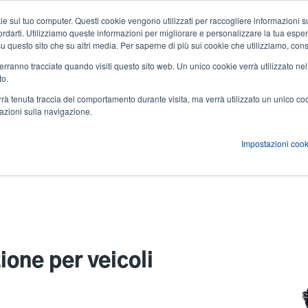
 sul tuo computer. Questi cookie vengono utilizzati per raccogliere informazioni su
Notizie ed eventi
Azienda
User
icordarti. Utilizziamo queste informazioni per migliorare e personalizzare la tua espe
a su questo sito che su altri media. Per saperne di più sui cookie che utilizziamo, cons
account
 verranno tracciate quando visiti questo sito web. Un unico cookie verrà utilizzato ne
zioni
Servizi
Supporto e download
Partner
to.
menu
verrà tenuta traccia del comportamento durante visita, ma verrà utilizzato un unico c
mazioni sulla navigazione.
Impostazioni cook
oli (Alpha-30L)
ione per veicoli