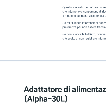
Salta
Questo sito web memorizza i cookie
al
sito internet e ci consentono di r
contenuto
e metriche sui nostri visitatori si
principale
Se rifiuti, le tue informazioni non
Prodotti
Solu
preferenza per non essere traccia
Se non si accetta l'utilizzo, non 
si è scelto di non registrare infor
Home
Adattatore di alimentazione per veic
Adattatore di alimentaz
(Alpha-30L)