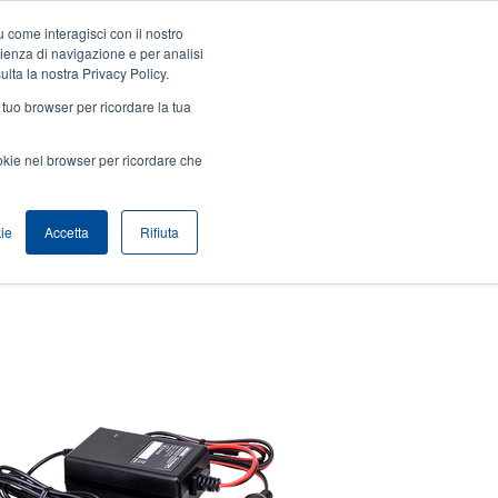
 come interagisci con il nostro
Accedi / Registrati
Europe, Middle East & Africa [Italian]
User
rienza di navigazione e per analisi
ulta la nostra Privacy Policy.
Anonymous
l tuo browser per ricordare la tua
Seleziona Prodotti
Contatto Vendite
Header
ookie nel browser per ricordare che
ie
Accetta
Rifiuta