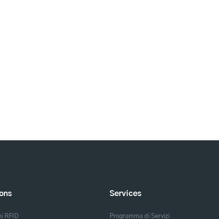
ions
Services
ni RFID
Programma di Servizi