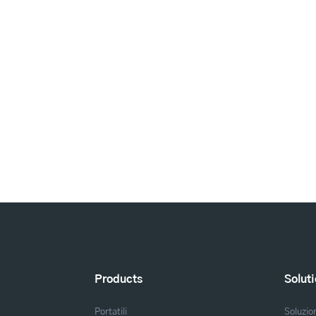
Products
Solut
Portatili
Soluzio