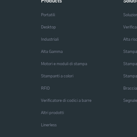
Products
Solut
Portatili
Soluzio
Desktop
Verifica
Industriali
Alta ris
Alta Gamma
Stampa 
Motori e moduli di stampa
Stampa 
Stampanti a colori
Stampa
RFID
Braccia
Verificatore di codici a barre
Segnalet
Altri prodotti
Linerless