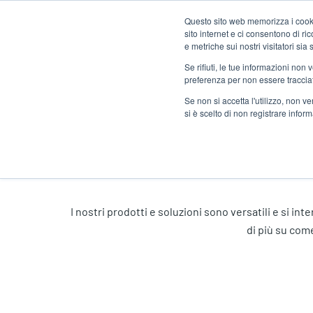
Salta
Questo sito web memorizza i cookie
al
sito internet e ci consentono di r
contenuto
e metriche sui nostri visitatori si
principale
Se rifiuti, le tue informazioni non
Prodotti
Solu
preferenza per non essere traccia
Se non si accetta l'utilizzo, non 
si è scelto di non registrare infor
Home
Notizie ed eventi
Storie di succ
I nostri prodotti e soluzioni sono versatili e si int
di più su come