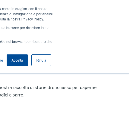
 come interagisci con il nostro
Accedi / Registrati
Europe, Middle East & Africa [Italian]
User
rienza di navigazione e per analisi
ulta la nostra Privacy Policy.
Anonymous
l tuo browser per ricordare la tua
Seleziona Prodotti
Contatto Vendite
Header
ookie nel browser per ricordare che
ie
Accetta
Rifiuta
la nostra raccolta di storie di successo per saperne
dici a barre.