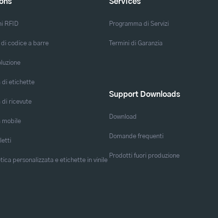
ions
Services
ni RFID
Programma di Servizi
 di codice a barre
Termini di Garanzia
oluzione
di etichette
Support Downloads
di ricevute
Download
 mobile
Domande frequenti
letti
Prodotti fuori produzione
ica personalizzata e etichette in vinile