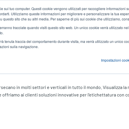
 sul tuo computer. Questi cookie vengono utilizzati per raccogliere informazioni su
Notizie ed eventi
Azienda
User
icordarti. Utilizziamo queste informazioni per migliorare e personalizzare la tua espe
a su questo sito che su altri media. Per saperne di più sui cookie che utilizziamo, cons
account
 verranno tracciate quando visiti questo sito web. Un unico cookie verrà utilizzato ne
zioni
Servizi
Supporto e download
Partner
to.
menu
verrà tenuta traccia del comportamento durante visita, ma verrà utilizzato un unico c
mazioni sulla navigazione.
Impostazioni cook
esso
ersecano in molti settori e verticali in tutto il mondo. Visualizza 
 offriamo ai clienti soluzioni innovative per l'etichettatura con co