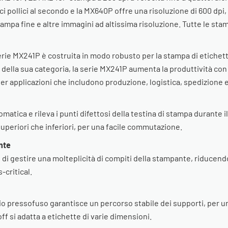
eci pollici al secondo e la MX640P offre una risoluzione di 600 dpi,
 stampa fine e altre immagini ad altissima risoluzione. Tutte le s
ie MX241P è costruita in modo robusto per la stampa di etichette 
e della sua categoria, la serie MX241P aumenta la produttività co
per applicazioni che includono produzione, logistica, spedizione e
tica e rileva i punti difettosi della testina di stampa durante i
superiori che inferiori, per una facile commutazione.
nte
 gestire una molteplicità di compiti della stampante, riducendo
-critical.
nio pressofuso garantisce un percorso stabile dei supporti, per u
ff si adatta a etichette di varie dimensioni.