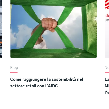
Blog
N
Come raggiungere la sostenibilità nel
La
settore retail con l'AIDC
MB
l'