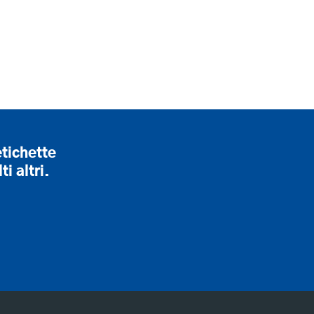
etichette
i altri.