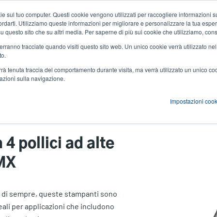
 sul tuo computer. Questi cookie vengono utilizzati per raccogliere informazioni su
Notizie ed eventi
Azienda
User
icordarti. Utilizziamo queste informazioni per migliorare e personalizzare la tua espe
a su questo sito che su altri media. Per saperne di più sui cookie che utilizziamo, cons
account
 verranno tracciate quando visiti questo sito web. Un unico cookie verrà utilizzato ne
zioni
Servizi
Supporto e download
Partner
to.
menu
verrà tenuta traccia del comportamento durante visita, ma verrà utilizzato un unico c
mazioni sulla navigazione.
Impostazioni cook
ale da 4 pollici
4 pollici ad alte
 MX
te di sempre, queste stampanti sono
eali per applicazioni che includono