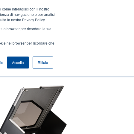
 come interagisci con il nostro
Accedi / Registrati
Europe, Middle East & Africa [Italian]
User
rienza di navigazione e per analisi
ulta la nostra Privacy Policy.
Anonymous
l tuo browser per ricordare la tua
Seleziona Prodotti
Contatto Vendite
Header
ookie nel browser per ricordare che
ie
Accetta
Rifiuta
Stampanti industriali da 4 pollici ad alte prestazioni della serie MX