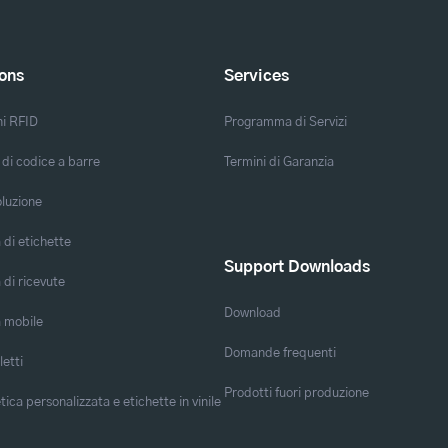
ions
Services
ni RFID
Programma di Servizi
 di codice a barre
Termini di Garanzia
oluzione
di etichette
Support Downloads
di ricevute
Download
 mobile
Domande frequenti
letti
Prodotti fuori produzione
ica personalizzata e etichette in vinile