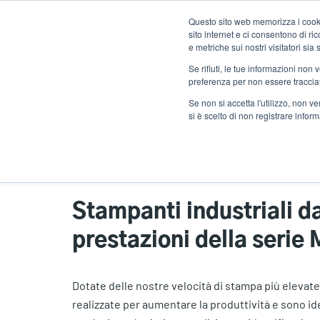
Salta
Questo sito web memorizza i cookie
al
sito internet e ci consentono di r
contenuto
e metriche sui nostri visitatori si
principale
Se rifiuti, le tue informazioni non
Prodotti
Solu
preferenza per non essere traccia
Se non si accetta l'utilizzo, non 
si è scelto di non registrare infor
Home
Prodotti
Industriali
Industri
Stampanti industriali da 
prestazioni della serie
Dotate delle nostre velocità di stampa più eleva
realizzate per aumentare la produttività e sono id