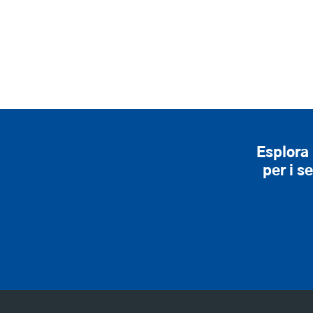
Esplora 
per i s