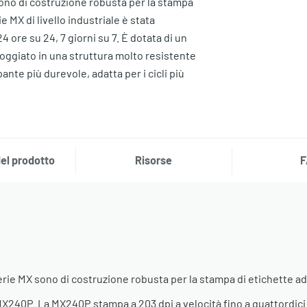
sono di costruzione robusta per la stampa
ie MX di livello industriale è stata
 ore su 24, 7 giorni su 7. È dotata di un
oggiato in una struttura molto resistente
nte più durevole, adatta per i cicli più
el prodotto
Risorse
F
rie MX sono di costruzione robusta per la stampa di etichette ad a
 MX240P. La MX240P stampa a 203 dpi a velocità fino a quattordici