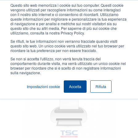
Salta
Questo sito web memorizza i cookie sul tuo computer. Questi cookie
al
vengono utilizzati per raccogliere informazioni su come interagisci
contenuto
con il nostro sito internet e ci consentono di ricordarti. Utilizziamo
User
User
queste informazioni per migliorare e personalizzare la tua esperienza
principale
di navigazione e per analisi e metriche sui nostri visitatori sia su
account
Anonym
Seleziona Prodotti
Contatto Vendite
questo sito che su altri media. Per saperne di più sui cookie che
Header
utilizziamo, consulta la nostra Privacy Policy.
menu
Se rifiuti, le tue informazioni non verranno tracciate quando visiti
questo sito web. Un unico cookie verrà utilizzato nel tuo browser per
ricordare la tua preferenza per non essere tracciato.
300 dpi printhead
Se non si accetta l'utilizzo, non verrà tenuta traccia del
comportamento durante visita, ma verrà utilizzato un unico cookie nel
browser per ricordare che si è scelto di non registrare informazioni
sulla navigazione.
Impostazioni cookie
Accetta
Rifiuta