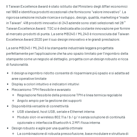
Il Taiwan Excellence Award è stato istituito dal Ministero degli Affari economici
nel 1993 e identifica prodotti eccezionali che forniscono "valore innovativo". La
rigorosa selezione include ricerca e sviluppo, design, qualità, marketing e "made
in Taiwan". 418 prodotti innovativi di 243 aziende sono stati selezionati nel 28 °
Taiwan Excellence Award. TSC si è dedicata alla costante innovazione per fornire
al mercato prodotti di punta. La serie MB240 / ML240 è riconosciuta dal Taiwan
Excellence Award 2020 per il suo design innovativo e le grandi prestazioni.
La serie MB240 / ML240 è la stampante industriale leggera progettata
perfettamente per l'applicazione che ha uno spazio limitato per l'ingombro della
stampante come un negozio al dettaglio, progetta con un design robusto e ricca
di funzionalità.
Il design a ingombro ridotto consente di risparmiare più spazio e si adatta ad
aree operative limitate
Display a colori intuitivo e indicatori intuitivi
Meccanismo TPH flessibile e avanzato
Regolazione flessibile della pressione TPH e linea termica regolabile
Angolo ampio per la gestione dei supporti
Disponibilità versatile di connettività
USB standard, host USB, seriale e Ethernet interna
Modulo slot-in wireless 802.11 a / b / g / n senza soluzione di continuità
opzionale o interfaccia Bluetooth 4.2 MFi fissa interna
Design robusto e agile per una qualità ottimale
La combinazione di robusta pressofusione, base modulare e struttura di