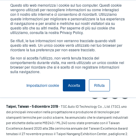
Salta
Questo sito web memorizza i cookie sul tuo computer. Questi cookie
al
vengono utilizzati per raccogliere informazioni su come interagisci
contenuto
con il nostro sito internet e ci consentono di ricordarti. Utilizziamo
User
User
queste informazioni per migliorare e personalizzare la tua esperienza
principale
di navigazione e per analisi e metriche sui nostri visitatori sia su
account
Anonym
Seleziona Prodotti
Contatto Vendite
questo sito che su altri media. Per saperne di più sui cookie che
Header
utilizziamo, consulta la nostra Privacy Policy.
menu
Se rifiuti, le tue informazioni non verranno tracciate quando visiti
questo sito web. Un unico cookie verrà utilizzato nel tuo browser per
ricordare la tua preferenza per non essere tracciato.
La serie TSC MB240 / ML240
Se non si accetta l'utilizzo, non verrà tenuta traccia del
vince il Taiwan Excellence Award
comportamento durante visita, ma verrà utilizzato un unico cookie nel
browser per ricordare che si è scelto di non registrare informazioni
2020
sulla navigazione.
Impostazioni cookie
Accetta
Rifiuta
Share
Faceb
Twi
E
Dicembre 5, 2019
Taipei, Taiwan - 5 dicembre 2019
- TSC Auto ID Technology Co., Ltd. (TSC), uno
dei principali innovatori nella progettazione e produzione di tecnologie per
stampanti termiche per codici a barre, ha annunciato che le stampanti industriali
per etichette della serie MB240 / ML240 sono state premiate con il Taiwan
Excellence Award 2020 alla 28a cerimonia annuale del Taiwan Excellence Award
tenutasi il 27 novembre presso il Taipei Nangang Exhibition Center, padiglione 2.