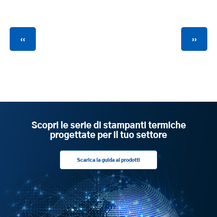
Paginazione
Pagina
Pagina
‹‹
››
precedente
succes
Scopri le serie di stampanti termiche
progettate per il tuo settore
Scarica la guida ai prodotti