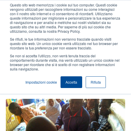
Salta
Questo sito web memorizza i cookie sul tuo computer. Questi cookie
al
vengono utilizzati per raccogliere informazioni su come interagisci
contenuto
con il nostro sito internet e ci consentono di ricordarti. Utilizziamo
User
User
queste informazioni per migliorare e personalizzare la tua esperienza
principale
di navigazione e per analisi e metriche sui nostri visitatori sia su
account
Anonym
Seleziona Prodotti
Contatto Vendite
questo sito che su altri media. Per saperne di più sui cookie che
Header
utilizziamo, consulta la nostra Privacy Policy.
menu
Se rifiuti, le tue informazioni non verranno tracciate quando visiti
questo sito web. Un unico cookie verrà utilizzato nel tuo browser per
ricordare la tua preferenza per non essere tracciato.
I nostri prodotti e soluzioni sono versatili e si intersecano in molti settori e
verticali in tutto il mondo. Visualizza la nostra raccolta di storie di successo per
Se non si accetta l'utilizzo, non verrà tenuta traccia del
saperne di più su come offriamo ai clienti soluzioni innovative per l'etichettatura
comportamento durante visita, ma verrà utilizzato un unico cookie nel
con codici a barre.
browser per ricordare che si è scelto di non registrare informazioni
sulla navigazione.
Temi
Impostazioni cookie
Accetta
Rifiuta