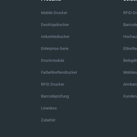
Mobile Drucker
RFID-D
Desktopdrucker
Barcod
Industriedrucker
Hochauf
Enterprise-Serie
Etikett
Druckmodule
Belegd
Farbetikettendrucker
Mobile
RFID Drucker
Armban
Barcodeprüfung
Kundens
Linerless
Zubehör