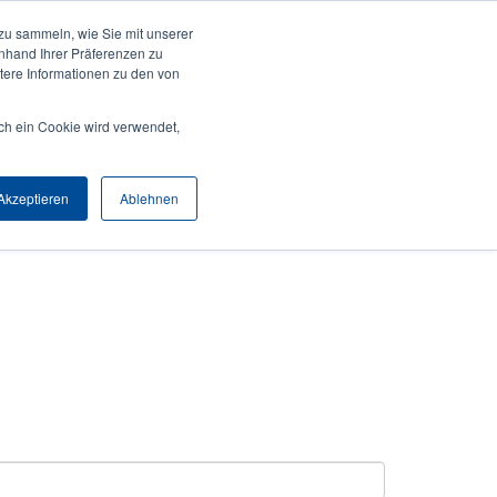
zu sammeln, wie Sie mit unserer
Anmelden / Registrieren
Europe, Middle East & Africa [Deutsch]
User
anhand Ihrer Präferenzen zu
ere Informationen zu den von
Anonymous
Produktsuche
Kontakt
Partner
ch ein Cookie wird verwendet,
Header
Akzeptieren
Ablehnen