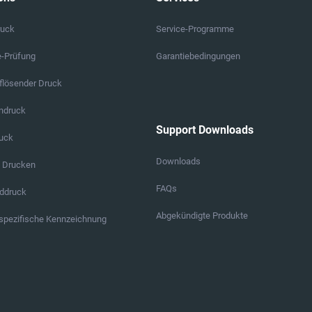
ruck
Service-Programme
e-Prüfung
Garantiebedingungen
lösender Druck
endruck
Support Downloads
ruck
Downloads
s Drucken
FAQs
ddruck
Abgekündigte Produkte
pezifische Kennzeichnung