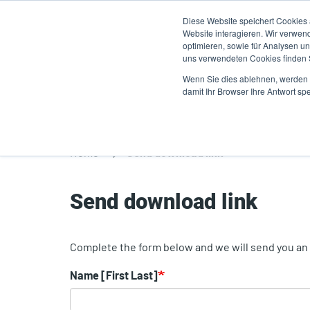
Direkt
Diese Website speichert Cookies
zum
Website interagieren. Wir verwen
Inhalt
optimieren, sowie für Analysen 
uns verwendeten Cookies finden
Produkte
A
Wenn Sie dies ablehnen, werden I
damit Ihr Browser Ihre Antwort spe
Home
Send download link
Send download link
Complete the form below and we will send you an e
Name [First Last]