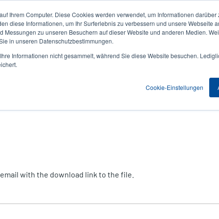
 auf Ihrem Computer. Diese Cookies werden verwendet, um Informationen darüber 
Aktuelles & Veranstaltungen
Unternehmen
User
den diese Informationen, um Ihr Surferlebnis zu verbessern und unsere Webseite 
und Messungen zu unseren Besuchern auf dieser Website und anderen Medien. Weit
account
 Sie in unseren Datenschutzbestimmungen.
nwendungen
Service Programme
Support & Downloads
hre Informationen nicht gesammelt, während Sie diese Website besuchen. Ledigli
menu
ichert.
Cookie-Einstellungen
mail with the download link to the file.