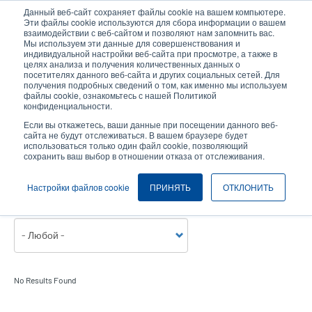
Перейти
Данный веб-сайт сохраняет файлы cookie на вашем компьютере.
к
Эти файлы cookie используются для сбора информации о вашем
основному
взаимодействии с веб-сайтом и позволяют нам запомнить вас.
User
User
Мы используем эти данные для совершенствования и
содержанию
индивидуальной настройки веб-сайта при просмотре, а также в
account
Anonymo
Селектор изделий
целях анализа и получения количественных данных о
Header
menu
посетителях данного веб-сайта и других социальных сетей. Для
получения подробных сведений о том, как именно мы используем
Связаться с отделом продаж
файлы cookie, ознакомьтесь с нашей Политикой
конфиденциальности.
Если вы откажетесь, ваши данные при посещении данного веб-
сайта не будут отслеживаться. В вашем браузере будет
Наша продукция и решения универсальны и могут использоваться во
использоваться только один файл cookie, позволяющий
многих отраслях и сферах деятельности во всех странах
сохранить ваш выбор в отношении отказа от отслеживания.
мира. Ознакомьтесь с нашей коллекцией историй успеха и узнайте
больше о том, какие инновационные решения в области создания
Настройки файлов cookie
ПРИНЯТЬ
ОТКЛОНИТЬ
этикеток со штрихкодом мы предлагаем своим заказчикам.
Темы
No Results Found