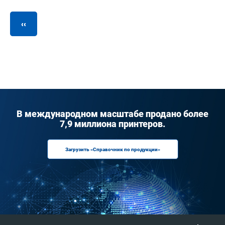
Нумерация
страниц
Предыдущая
‹‹
страница
В международном масштабе продано более
7,9 миллиона принтеров.
Загрузить «Справочник по продукции»