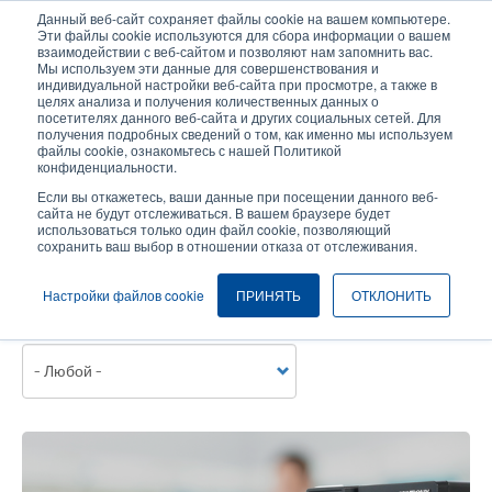
Перейти
Данный веб-сайт сохраняет файлы cookie на вашем компьютере.
к
Эти файлы cookie используются для сбора информации о вашем
основному
взаимодействии с веб-сайтом и позволяют нам запомнить вас.
User
User
Мы используем эти данные для совершенствования и
содержанию
индивидуальной настройки веб-сайта при просмотре, а также в
account
Anonymo
Селектор изделий
целях анализа и получения количественных данных о
Header
menu
посетителях данного веб-сайта и других социальных сетей. Для
получения подробных сведений о том, как именно мы используем
Связаться с отделом продаж
файлы cookie, ознакомьтесь с нашей Политикой
конфиденциальности.
Если вы откажетесь, ваши данные при посещении данного веб-
сайта не будут отслеживаться. В вашем браузере будет
Наша продукция и решения универсальны и могут использоваться во
использоваться только один файл cookie, позволяющий
многих отраслях и сферах деятельности во всех странах
сохранить ваш выбор в отношении отказа от отслеживания.
мира. Ознакомьтесь с нашей коллекцией историй успеха и узнайте
больше о том, какие инновационные решения в области создания
Настройки файлов cookie
ПРИНЯТЬ
ОТКЛОНИТЬ
этикеток со штрихкодом мы предлагаем своим заказчикам.
Темы