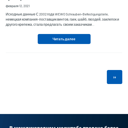
февраля 12, 2021
Исходные данные С 2002 года WEWO Schrauben-Befestigungsteile,
немецкая компания-поставщик винтов, гаек, шайб, гвоздей, заклепок и
другого крепежа, стала предлагать своим заказчикам…
Читать далее
Нумерация
страниц
След
››
стран