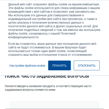
Перейти
Данный веб-сайт сохраняет файлы cookie на вашем компьютере.
к
Эти файлы cookie используются для сбора информации о вашем
основному
взаимодействии с веб-сайтом и позволяют нам запомнить вас.
User
User
Мы используем эти данные для совершенствования и
содержанию
индивидуальной настройки веб-сайта при просмотре, а также в
account
Anonymo
Селектор изделий
целях анализа и получения количественных данных о
Header
menu
посетителях данного веб-сайта и других социальных сетей. Для
получения подробных сведений о том, как именно мы используем
Связаться с отделом продаж
файлы cookie, ознакомьтесь с нашей Политикой
конфиденциальности.
Если вы откажетесь, ваши данные при посещении данного веб-
сайта не будут отслеживаться. В вашем браузере будет
использоваться только один файл cookie, позволяющий
сохранить ваш выбор в отношении отказа от отслеживания.
Настройки файлов cookie
ПРИНЯТЬ
ОТКЛОНИТЬ
ПОИСК ЧАСТО ЗАДАВАЕМЫЕ ВОПРОСЫ
Начните вводить название продукта, и соответствующие часто
задаваемые вопросы появятся ниже.