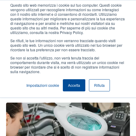
Salta
Questo sito web memorizza i cookie sul tuo computer. Questi cookie
al
vengono utilizzati per raccogliere informazioni su come interagisci
contenuto
con il nostro sito internet e ci consentono di ricordarti. Utilizziamo
User
User
queste informazioni per migliorare e personalizzare la tua esperienza
principale
di navigazione e per analisi e metriche sui nostri visitatori sia su
account
Anonym
Seleziona Prodotti
Contatto Vendite
questo sito che su altri media. Per saperne di più sui cookie che
Header
utilizziamo, consulta la nostra Privacy Policy.
menu
Se rifiuti, le tue informazioni non verranno tracciate quando visiti
questo sito web. Un unico cookie verrà utilizzato nel tuo browser per
ricordare la tua preferenza per non essere tracciato.
I nostri prodotti e soluzioni sono versatili e si intersecano in molti settori e
verticali in tutto il mondo. Visualizza la nostra raccolta di storie di successo per
Se non si accetta l'utilizzo, non verrà tenuta traccia del
saperne di più su come offriamo ai clienti soluzioni innovative per l'etichettatura
comportamento durante visita, ma verrà utilizzato un unico cookie nel
con codici a barre.
browser per ricordare che si è scelto di non registrare informazioni
sulla navigazione.
Temi
Impostazioni cookie
Accetta
Rifiuta