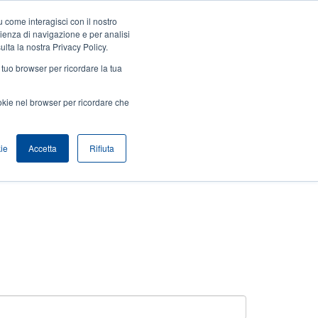
 come interagisci con il nostro
Accedi / Registrati
Europe, Middle East & Africa [Italian]
User
rienza di navigazione e per analisi
ulta la nostra Privacy Policy.
Anonymous
l tuo browser per ricordare la tua
Seleziona Prodotti
Contatto Vendite
Header
ookie nel browser per ricordare che
ie
Accetta
Rifiuta