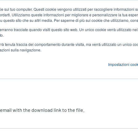
 sul tuo computer. Questi cookie vengono utilizzati per raccogliere informazioni su
Notizie ed eventi
Azienda
User
icordarti. Utilizziamo queste informazioni per migliorare e personalizzare la tua espe
a su questo sito che su altri media. Per saperne di più sui cookie che utilizziamo, cons
account
 verranno tracciate quando visiti questo sito web. Un unico cookie verrà utilizzato ne
zioni
Servizi
Supporto e download
Partner
to.
menu
verrà tenuta traccia del comportamento durante visita, ma verrà utilizzato un unico c
mazioni sulla navigazione.
Impostazioni cook
mail with the download link to the file.