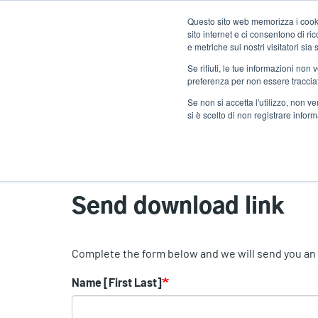
Salta
Questo sito web memorizza i cookie
al
sito internet e ci consentono di r
contenuto
e metriche sui nostri visitatori si
principale
Se rifiuti, le tue informazioni non
Prodotti
Solu
preferenza per non essere traccia
Se non si accetta l'utilizzo, non 
si è scelto di non registrare infor
Home
Send download link
Send download link
Complete the form below and we will send you an e
Name [First Last]