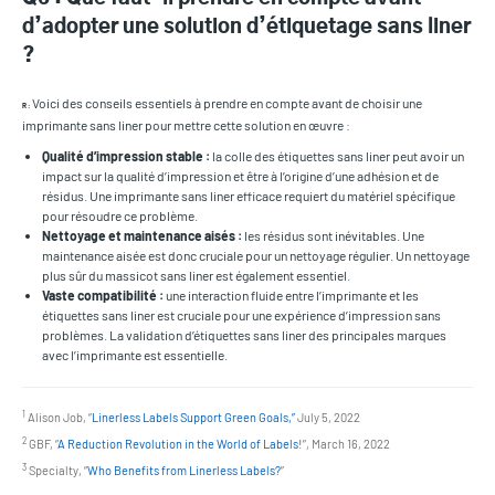
d’adopter une solution d’étiquetage sans liner
?
Voici des conseils essentiels à prendre en compte avant de choisir une
R :
imprimante sans liner pour mettre cette solution en œuvre :
Qualité d’impression stable :
la colle des étiquettes sans liner peut avoir un
impact sur la qualité d’impression et être à l’origine d’une adhésion et de
résidus. Une imprimante sans liner efficace requiert du matériel spécifique
pour résoudre ce problème.
Nettoyage et maintenance aisés :
les résidus sont inévitables. Une
maintenance aisée est donc cruciale pour un nettoyage régulier. Un nettoyage
plus sûr du massicot sans liner est également essentiel.
Vaste compatibilité :
une interaction fluide entre l’imprimante et les
étiquettes sans liner est cruciale pour une expérience d’impression sans
problèmes. La validation d’étiquettes sans liner des principales marques
avec l’imprimante est essentielle.
1
Alison Job, “
Linerless Labels Support Green Goals,”
July 5, 2022
2
GBF, “
A Reduction Revolution in the World of Labels!
”, March 16, 2022
3
Specialty, “
Who Benefits from Linerless Labels?
”