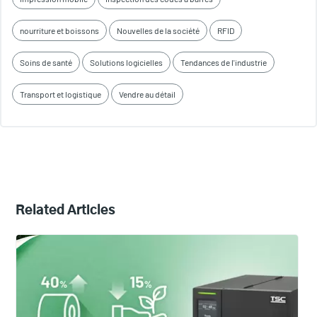
nourriture et boissons
Nouvelles de la société
RFID
Soins de santé
Solutions logicielles
Tendances de l'industrie
Transport et logistique
Vendre au détail
Related Articles