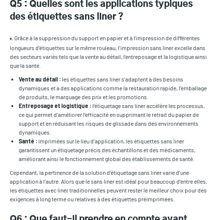
Q5 : Quelles sont les applications typiques
des étiquettes sans liner ?
Grâce à la suppression du support en papier et à l’impression de différentes
R :
longueurs d’étiquettes sur le même rouleau, l’impression sans liner excelle dans
des secteurs variés tels que la vente au détail, l’entreposage et la logistique ainsi
que la santé.
Vente au détail :
les étiquettes sans liner s’adaptent à des besoins
dynamiques et à des applications comme la restauration rapide, l’emballage
de produits, le marquage des prix et les promotions.
Entreposage et logistique :
l’étiquetage sans liner accélère les processus,
ce qui permet d’améliorer l’efficacité en supprimant le retrait du papier de
support et en réduisant les risques de glissade dans des environnements
dynamiques.
Santé :
imprimées sur le lieu d’application, les étiquettes sans liner
garantissent un étiquetage précis des échantillons et des médicaments,
améliorant ainsi le fonctionnement global des établissements de santé.
Cependant, la pertinence de la solution d’étiquetage sans liner varie d’une
application à l’autre. Alors que le sans liner est idéal pour beaucoup d’entre elles,
les étiquettes avec liner traditionnelles peuvent rester le meilleur choix pour des
exigences à long terme ou relatives à des étiquettes préimprimées.
Q6 : Que faut-il prendre en compte avant