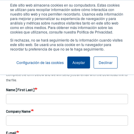
Pasar
Este sitio web almacena cookies en su computadora. Estas cookies
al
se utilizan para recopilar información sobre cómo interactúa con
contenido
nuestro sitio web y nos permiten recordarlo. Usamos esta información
User
User
para mejorar y personalizar su experiencia de navegación y para
principal
análisis y métricas sobre nuestros visitantes tanto en este sitio web
account
Anonym
Selector de productos
como en otros medios. Para obtener más información sobre las
Header
cookies que utilizamos, consulte nuestra Política de Privacidad.
menu
Comuníquese con Ventas
Si rechazas, no se hará seguimiento de tu información cuando visites
este sitio web. Se usará una sola cookie en tu navegador para
recordar tu preferencia de que no se te haga seguimiento.
Send download link
Configuración de las cookies
Aceptar
Declinar
Complete the form below and we will send you an email with the download link to
the file.
Name [First Last]
Company Name
E-mail